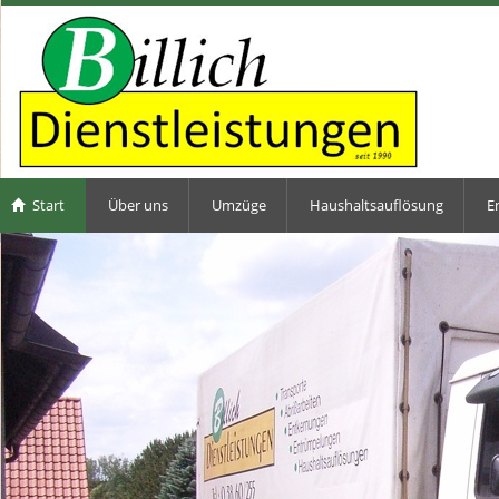
Start
Über uns
Umzüge
Haushaltsauflösung
E