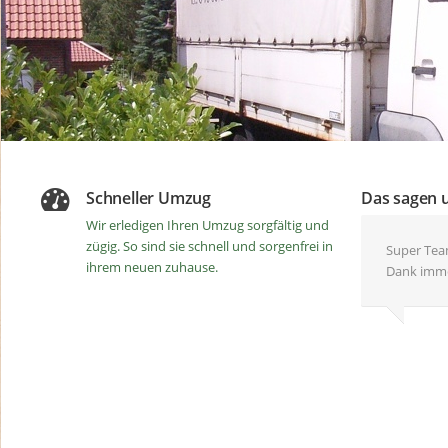
Schneller Umzug
Das sagen 
Wir erledigen Ihren Umzug sorgfältig und
zügig. So sind sie schnell und sorgenfrei in
Super Team
Zuverlässi
Vielen Dan
Zuverlässi
Tolles Te
Super Arbe
Umzug un
ihrem neuen zuhause.
Dank imme
empfehlen
Hilfe bei
zufrieden
gerne wied
profession
Freundlic
schnell. S
SJipp