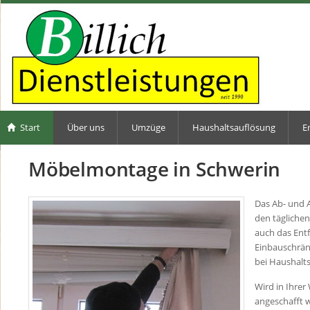
Start
Über uns
Umzüge
Haushaltsauflösung
E
Möbelmontage in Schwerin
Das Ab- und 
den tägliche
auch das Ent
Einbauschrä
bei Haushalt
Wird in Ihrer
angeschafft w