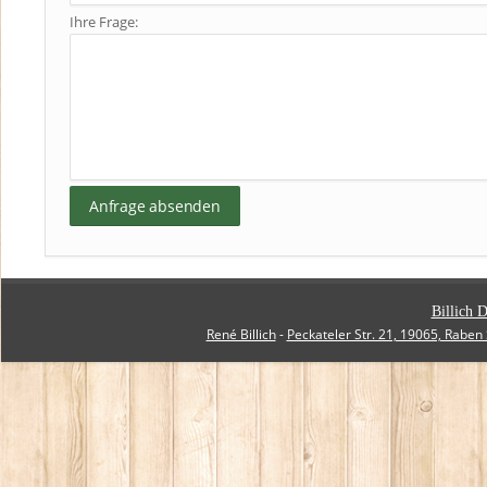
Ihre Frage:
Billich D
René Billich
-
Peckateler Str. 21, 19065, Raben 