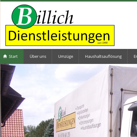
Start
Über uns
Umzüge
Haushaltsauflösung
E