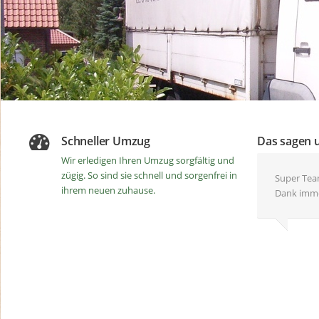
Schneller Umzug
Das sagen 
Wir erledigen Ihren Umzug sorgfältig und
zügig. So sind sie schnell und sorgenfrei in
Super Team
Zuverlässi
Vielen Dan
Zuverlässi
Tolles Te
Super Arbe
Umzug un
ihrem neuen zuhause.
Dank imme
empfehlen
Hilfe bei
zufrieden
gerne wied
profession
Freundlic
schnell. S
SJipp